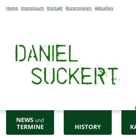
Home
Impressum
Kontakt
Rezensionen
Aktuelles
Zum Inhalt springen
NEWS
und
TERMINE
HISTORY
K